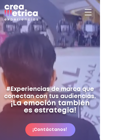
#Experiencias
de marca que
conectan con tus audiencias.
¡La emoción también
es estrategia!
¡Contáctanos!