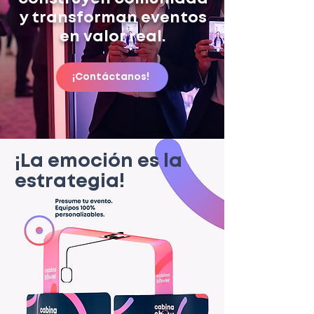
y transforman eventos
en valor real.
¡Contáctanos!
¡La emoción es la
estrategia!