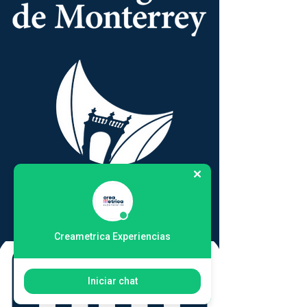
Creametrica Experiencias
Iniciar chat