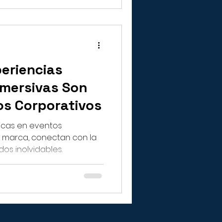
periencias
nmersivas Son
os Corporativos
ficas en eventos
 marca, conectan con la
os inolvidables.