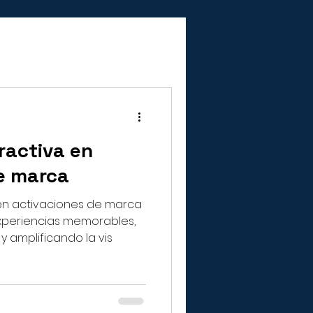
ractiva en
e marca
 en activaciones de marca
xperiencias memorables,
amplificando la vis